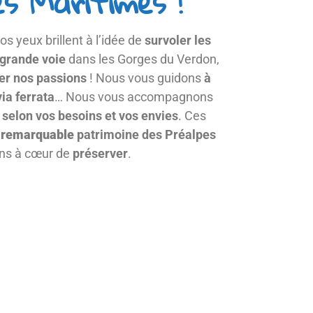
es Maritimes !
vos yeux brillent à l’idée de
survoler les
grande voie
dans les Gorges du Verdon,
er nos passions
! Nous vous guidons
à
via ferrata
… Nous vous accompagnons
s
selon vos besoins et vos envies
. Ces
e
remarquable
patrimoine des Préalpes
rons à cœur de
préserver
.