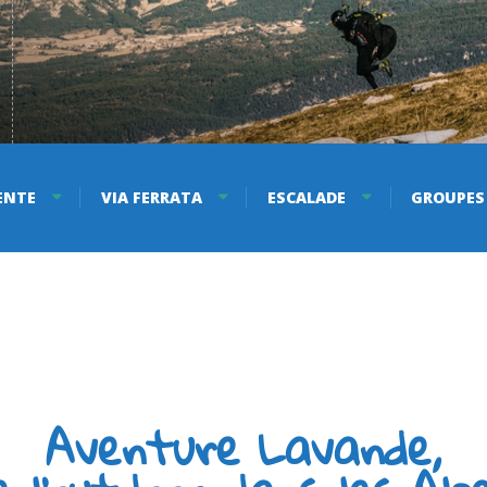
ENTE
VIA FERRATA
ESCALADE
GROUPES
Aventure Lavande,