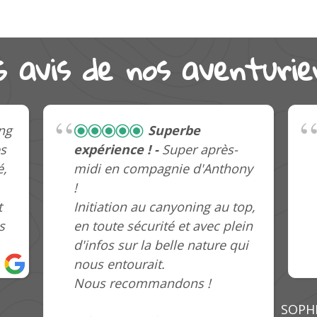
s avis de nos aventurier
ce
Experience
exceptionnelle que j'ai vécu en
famille. Le guide Anthony est
top. C'est un super humain et
je recommande vivement.
ZAKARIYA
ELISE
19/09/2020
12/07