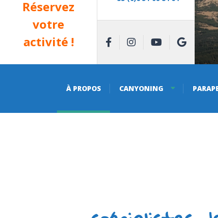
Réservez
votre
activité !
À PROPOS
CANYONING
PARAP