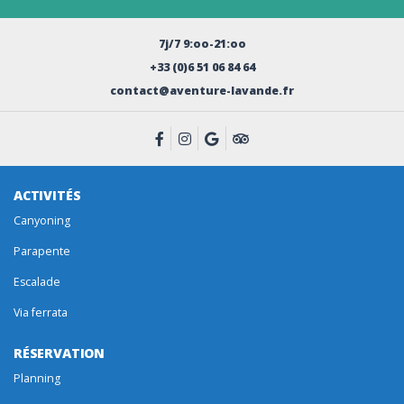
7j/7 9:oo-21:oo
+33 (0)6 51 06 84 64
contact@aventure-lavande.fr
ACTIVITÉS
Canyoning
Parapente
Escalade
Via ferrata
RÉSERVATION
Planning