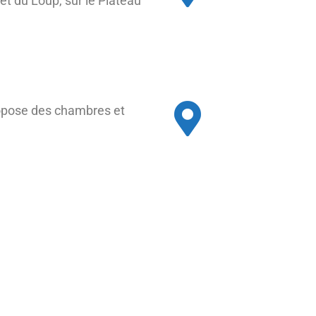
 et du Loup, sur le Plateau
propose des chambres et
tés à chaque saison !