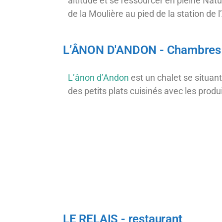
altitude et se ressourcer en pleine Natu
de la Moulière au pied de la station de 
L’ÂNON D'ANDON - Chambres e
L’ânon d’Andon
est un chalet se situan
des petits plats cuisinés avec les produi
Nous sommes ouverts 
LE RELAIS - restaurant