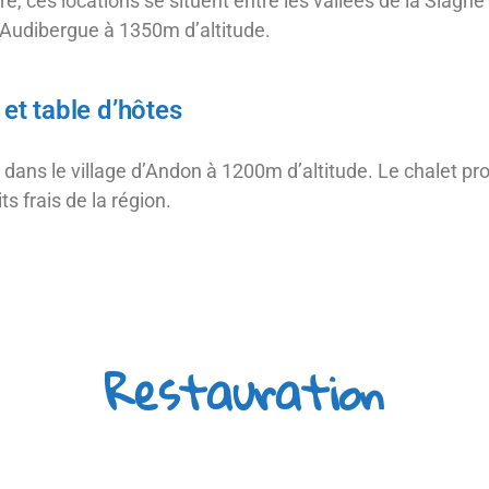
re, ces locations se situent entre les vallées de la Siagne
l’Audibergue à 1350m d’altitude.
t table d’hôtes
t dans le village d’Andon à 1200m d’altitude. Le chalet 
ts frais de la région.
toute l’année pour vous faire profiter de diverses activi
Restauration