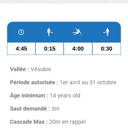
4:45
0:15
4:00
0:30
Vallée :
Vésubie
Période autorisée :
1er avril au 31 octobre
Âge minimum :
14 years old
Saut demandé :
3m
Cascade Max :
20m en rappel