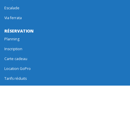
Escalade
Via ferrata
RÉSERVATION
Planning
Inscription
Carte cadeau
Location GoPro
Tarifs réduits
FAQ
BONNES ADRESSES
Activités alentours
Hébergements
Restauration