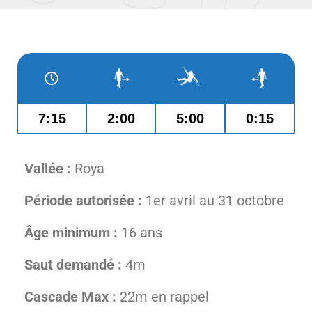
7:15
2:00
5:00
0:15
Vallée :
Roya
Période autorisée :
1er avril au 31 octobre
Âge minimum :
16 ans
Saut demandé :
4m
Cascade Max :
22m en rappel