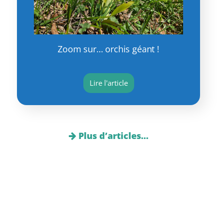
Zoom sur… orchis géant !
Lire l'article
Plus d’articles…